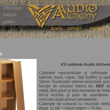
difuzoare
cabluri
unelte
acasa
contact
legaturi
ce
Kit cabinete Audio Alche
Cabinete neasamblate şi nefinisate
laterale, bază, capac, faţă (baffle) şi sp
18mm. Ranforsări interne orizontale şi/sa
funcţie de volumul intern) din
MDF
de
măşti, fără găuri şi fără elemente de îmbi
Kit-ul include şi plan de asamblare
executat după planuri prestabilite.
Cabinete tip coloană cu muchiile vertica
drept. 11 litri < Volum intern < 70 litri.