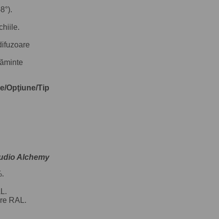
8°).
chiile.
 difuzoare
căminte
e/Opţiune/Tip
Audio Alchemy
%.
AL.
are RAL.