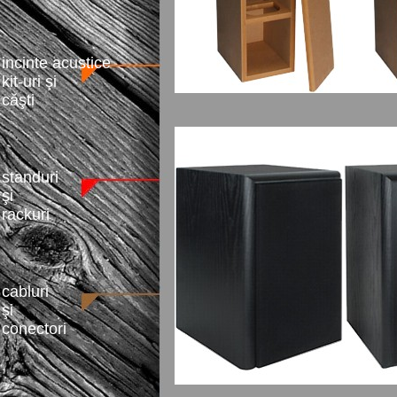
incinte acustice
kit-uri şi
căşti
standuri
şi
rackuri
cabluri
şi
conectori