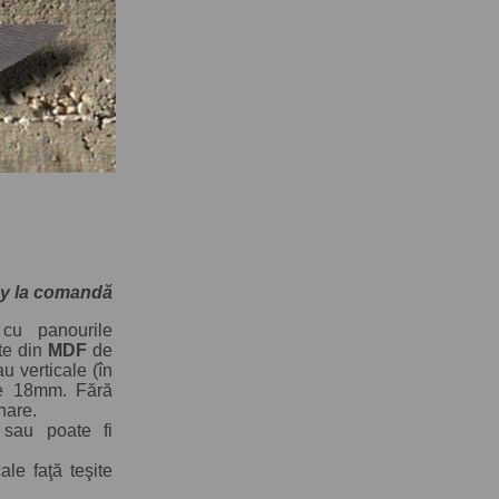
my la comandă
 cu panourile
ate din
MDF
de
u verticale (în
 18mm. Fără
nare.
 sau poate fi
le faţă teşite