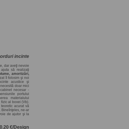
orduri incinte
ce, dar aveţi nevoie
ajuta să realizaţi
olume, amortizări,
at îl folosim şi noi
ncinte acustice şi
 necesită doar mici
cabinet necesar -
ensiunile portului
nerea materialului
 fizic al boxei (Vb).
eoretic acurat vă
. Bineînţeles, ne-ar
oie de ajutor şi la
0.20 €/Design