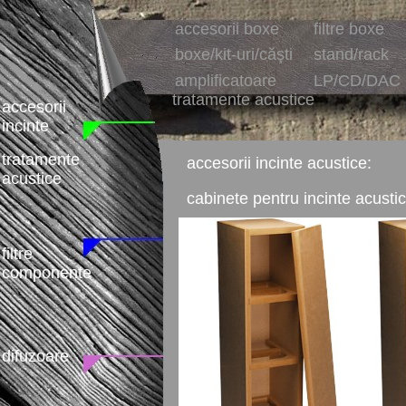
accesorii boxe
filtre boxe
boxe/kit-uri/căşti
stand/rack
amplificatoare
LP/CD/DAC
tratamente acustice
accesorii
incinte
tratamente
accesorii incinte acustice:
acustice
cabinete pentru incinte acusti
filtre
componente
difuzoare