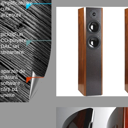
amplificatoare
cutii
accesorii
pickup-uri
CD-playere
DAC-uri
streamere
aparate de
măsură
software
cărţi cd
unelte