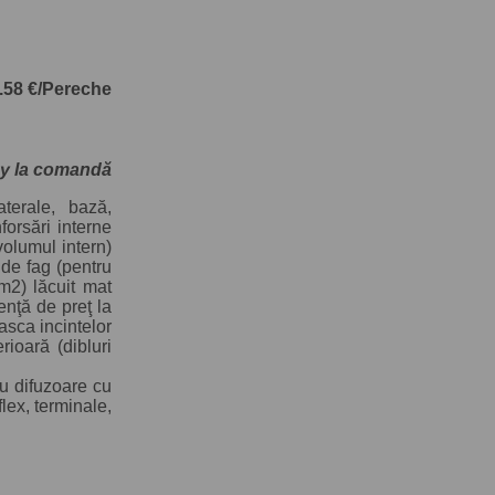
6.58 €/Pereche
y la comandă
terale, bază,
rsări interne
 volumul intern)
 de fag (pentru
m2) lăcuit mat
renţă de preţ la
ca incintelor
rioară (dibluri
ru difuzoare cu
lex, terminale,