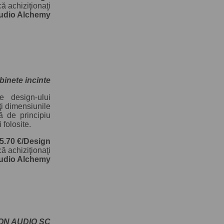
că achiziţionaţi
udio Alchemy
binete incinte
 design-ului
ţi dimensiunile
ţă de principiu
 folosite.
5.70 €/Design
ă achiziţionaţi
udio Alchemy
ON AUDIO SC