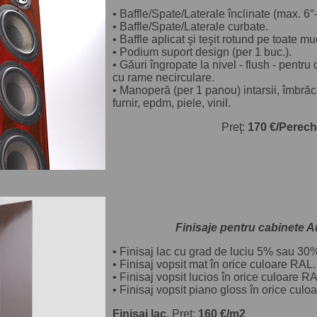
•
Baffle/Spate/Laterale înclinate (max. 6°-
•
Baffle/Spate/Laterale curbate.
•
Baffle aplicat şi teşit rotund pe toate mu
•
Podium suport design (per 1 buc.).
•
Găuri îngropate la nivel - flush - pentru
cu rame necirculare.
•
Manoperă (per 1 panou) intarsii, îmbră
furnir, epdm, piele, vinil.
Preţ:
170 €/Perech
Finisaje pentru cabinete 
•
Finisaj lac cu grad de luciu 5% sau 30
•
Finisaj vopsit mat în orice culoare RAL.
•
Finisaj vopsit lucios în orice culoare R
• Finisaj vopsit piano gloss în orice culo
Finisaj lac
. Preţ:
160 €/m2