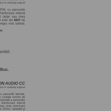
dus în ambalaj original
 MTM, cu panourile
anforsare internă
 (arţar sau cireş
ul este din
MDF
de
negru mat satinat.
on
.
onibil.
/Buc.
ON AUDIO CC
dus în ambalaj original
u panourile laterale,
e curbate extrem de
amentală a panourilor
e. Ranforsare internă
 sau cireş american)
e 25mm, rabatabil şi