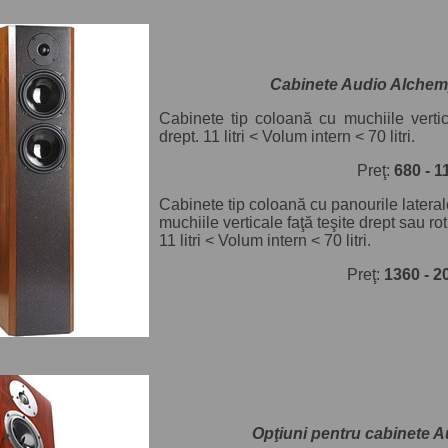
Cabinete Audio Alchem
Cabinete tip coloană cu muchiile vertica
drept. 11 litri < Volum intern < 70 litri.
Preţ:
680 - 
Cabinete tip coloană cu panourile lateral
muchiile verticale faţă teşite drept sau ro
11 litri < Volum intern < 70 litri.
Preţ:
1360 - 2
Opţiuni pentru cabinete 