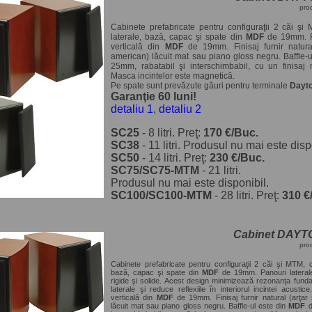
pro
Cabinete prefabricate pentru configuraţii 2 căi şi
laterale, bază, capac şi spate din
MDF
de 19mm. R
verticală din
MDF
de 19mm. Finisaj furnir natural
american) lăcuit mat sau piano gloss negru. Baffle-
25mm, rabatabil şi interschimbabil, cu un finisaj 
Masca incintelor este magnetică.
Pe spate sunt prevăzute găuri pentru terminale
Dayt
Garanţie 60 luni!
detaliu 1
,
detaliu 2
SC25
- 8 litri. Preţ:
170 €/Buc.
SC38
- 11 litri. Produsul nu mai este disp
SC50
- 14 litri. Preţ:
230 €/Buc.
SC75/SC75-MTM
- 21 litri.
Produsul nu mai este disponibil.
SC100/SC100-MTM
- 28 litri. Preţ:
310 €
Cabinet DAYT
pro
Cabinete prefabricate pentru configuraţii 2 căi şi MTM, c
bază, capac şi spate din
MDF
de 19mm. Panouri lateral
rigide şi solide. Acest design minimizează rezonanţa fund
laterale şi reduce reflexiile în interiorul incintei acustic
verticală din
MDF
de 19mm. Finisaj furnir natural (arţar
lăcuit mat sau piano gloss negru. Baffle-ul este din
MDF
d