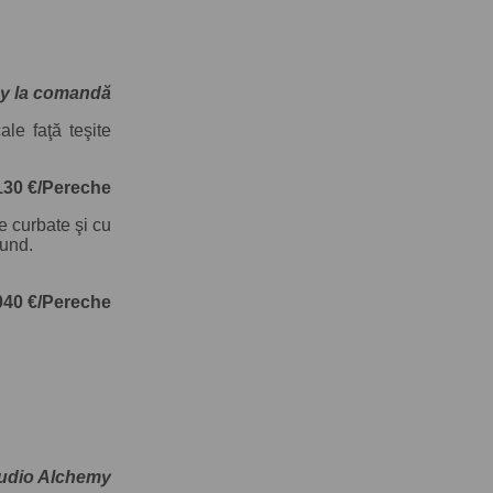
y la comandă
le faţă teşite
1130 €/Pereche
e curbate şi cu
tund.
040 €/Pereche
Audio Alchemy