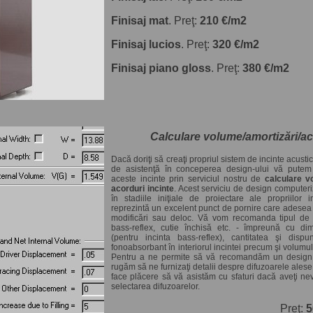
Finisaj mat
. Preţ:
210 €/m2
Finisaj lucios
. Preţ:
320 €/m2
Finisaj piano gloss
. Preţ:
380 €/m2
Calculare volume/amortizări/ac
Dacă doriţi să creaţi propriul sistem de incinte acusti
de asistenţă în conceperea design-ului vă putem 
aceste incinte prin serviciul nostru de
calculare v
acorduri incinte
. Acest serviciu de design computeriz
în stadiile iniţiale de proiectare ale propriilor i
reprezintă un excelent punct de pornire care adesea
modificări sau deloc. Vă vom recomanda tipul de 
bass-reflex, cutie închisă etc. - împreună cu dim
(pentru incinta bass-reflex), cantitatea şi dispu
fonoabsorbant
în interiorul incintei precum şi volumul
Pentru a ne permite să vă recomandăm un design t
rugăm să ne furnizaţi detalii despre difuzoarele alese
face plăcere să vă asistăm cu sfaturi dacă aveţi nev
selectarea difuzoarelor.
Preţ:
5