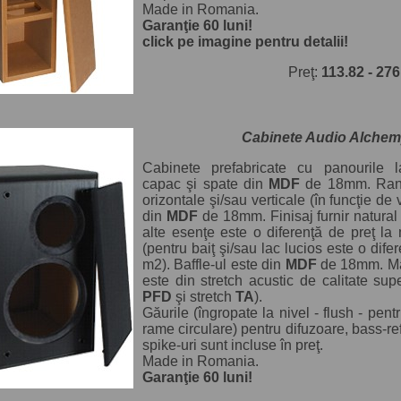
Made in Romania.
Garanţie 60 luni!
click pe imagine pentru detalii!
Preţ:
113.82 - 27
Cabinete Audio Alchem
Cabinete prefabricate cu panourile la
capac şi spate din
MDF
de 18mm. Ranfo
orizontale şi/sau verticale (în funcţie de
din
MDF
de 18mm. Finisaj furnir natural
alte esenţe este o diferenţă de preţ la 
(pentru baiţ şi/sau lac lucios este o dife
m2). Baffle-ul este din
MDF
de 18mm. Mas
este din stretch acustic de calitate supe
PFD
şi stretch
TA
).
Găurile (îngropate la nivel - flush - pent
rame circulare) pentru difuzoare, bass-ref
spike-uri sunt incluse în preţ.
Made in Romania.
Garanţie 60 luni!