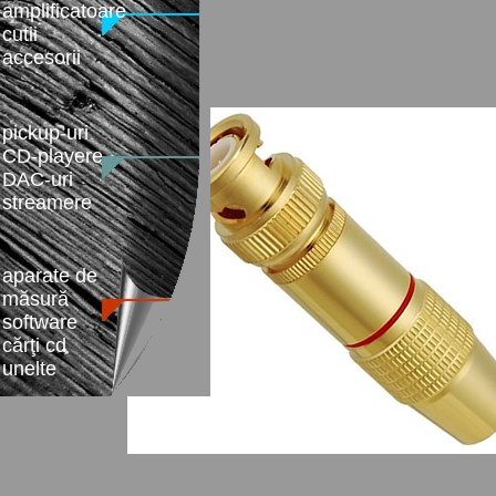
amplificatoare
cutii
accesorii
pickup-uri
CD-playere
DAC-uri
streamere
aparate de
măsură
software
cărţi cd
unelte