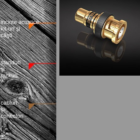
incinte acustice
kit-uri şi
căşti
standuri
şi
rackuri
cabluri
şi
conectori