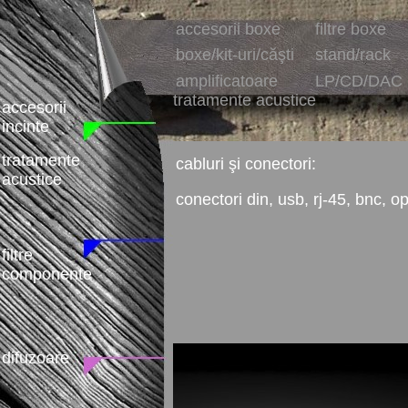
accesorii boxe
filtre boxe
boxe/kit-uri/căşti
stand/rack
amplificatoare
LP/CD/DAC
tratamente acustice
accesorii
incinte
tratamente
cabluri şi conectori:
acustice
conectori din, usb, rj-45, bnc, op
filtre
componente
difuzoare