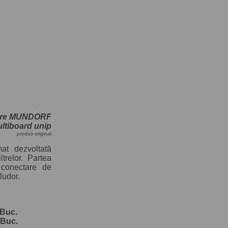
iltre MUNDORF
ltiboard unip
produs original
mat dezvoltată
ltrelor. Partea
 conectare de
ludor.
/Buc.
/Buc.