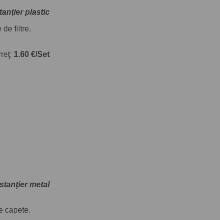
tanţier plastic
de filtre.
reţ:
1.60 €/Set
stanţier metal
e capete.