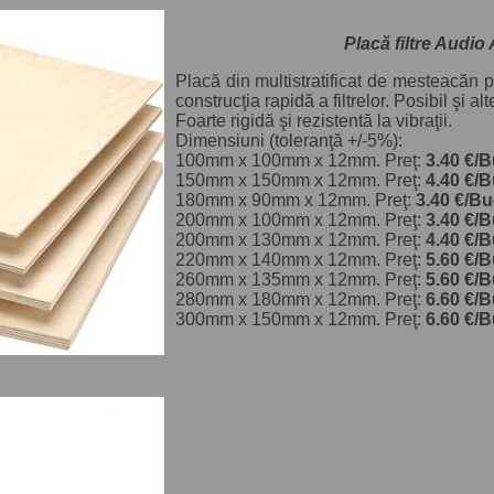
Placă filtre Audi
Placă din multistratificat de mesteacăn p
construcţia rapidă a filtrelor. Posibil şi a
Foarte rigidă şi rezistentă la vibraţii.
Dimensiuni (toleranţă +/-5%):
100mm x 100mm x 12mm. Preţ:
3.40 €/B
150mm x 150mm x 12mm. Preţ:
4.40 €/B
180mm x 90mm x 12mm. Preţ:
3.40 €/Bu
200mm x 100mm x 12mm. Preţ:
3.40 €/B
200mm x 130mm x 12mm. Preţ:
4.40 €/B
220mm x 140mm x 12mm. Preţ:
5.60 €/B
260mm x 135mm x 12mm. Preţ:
5.60 €/B
280mm x 180mm x 12mm. Preţ:
6.60 €/B
300mm x 150mm x 12mm. Preţ:
6.60 €/B