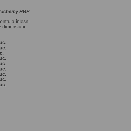
o Alchemy HBP
entru a înlesni
lte dimensiuni.
uc.
uc.
c.
uc.
uc.
uc.
uc.
uc.
uc.