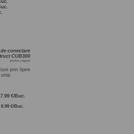
Buc.
Buc.
c.
 de conectare
ruct CUB300
produs original
ni prin lipire
 unip.
:
7.99 €/Buc.
:
8.99 €/Buc.