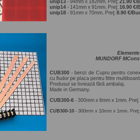
unip13
- 94mm x 182mm. Preţ:
21.90 €/
unip14
- 141mm x 91mm. Preţ:
16.90 €/
unip18
- 91mm x 70mm. Preţ:
8.90 €/Bu
Elemente
MUNDORF MConst
CUB300
- benzi de Cupru pentru conexiu
cu fludor pe placa pentru filtre multiboard
Produsul se livrează fără ambalaj.
Made in Germany.
CUB300-6
- 300mm x 6mm x 1mm. Preţ
CUB300-10
- 300mm x 10mm x 1mm. Preţ