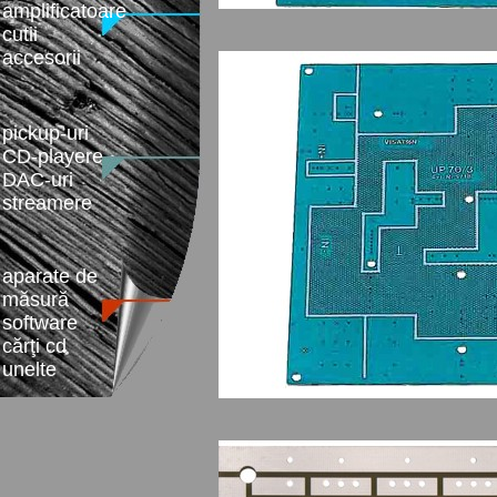
amplificatoare
cutii
accesorii
pickup-uri
CD-playere
DAC-uri
streamere
aparate de
măsură
software
cărţi cd
unelte