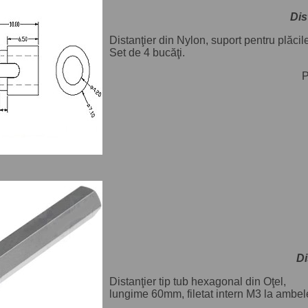
Dis
Distanţier din Nylon, suport pentru plăcile 
Set de 4 bucăţi.
P
Di
Distanţier tip tub hexagonal din Oţel,
lungime 60mm, filetat intern M3 la ambel