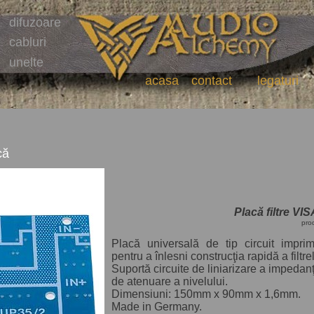
difuzoare
cabluri
unelte
acasa
contact
legaturi
că
Placă filtre V
pro
Placă universală de tip circuit imprim
pentru a înlesni construcţia rapidă a filtre
Suportă circuite de liniarizare a impedanţ
de atenuare a nivelului.
Dimensiuni: 150mm x 90mm x 1,6mm.
Made in Germany.