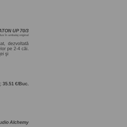
ISATON UP 70/3
dus în ambalaj original
at, dezvoltată
elor pe 2-4 căi.
ei şi
ţ:
35.51 €/Buc.
 Audio Alchemy