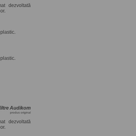
mat dezvoltată
or.
plastic.
plastic.
filtre Audikom
produs original
mat dezvoltată
or.