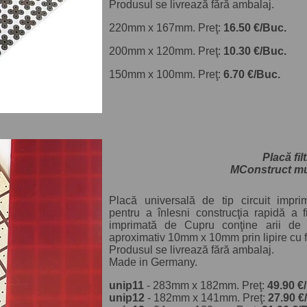
Produsul se livrează fără ambalaj.
220mm x 167mm. Preţ:
16.50 €/Buc.
200mm x 120mm. Preţ:
10.30 €/Buc.
150mm x 100mm. Preţ:
6.70 €/Buc.
Placă f
MConstruct mu
Placă universală de tip circuit impri
pentru a înlesni construcţia rapidă a fi
imprimată de Cupru conţine arii de
aproximativ 10mm x 10mm prin lipire cu f
Produsul se livrează fără ambalaj.
Made in Germany.
unip11
- 283mm x 182mm. Preţ:
49.90 €
unip12
- 182mm x 141mm. Preţ:
27.90 €