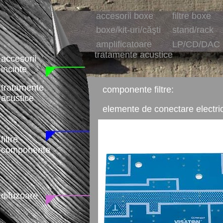
accesorii boxe
filtre boxe
boxe/kit-uri/căşti
stand/rack
amplificatoare
LP/CD/DAC
tratamente acustice
accesorii
incinte
tratamente
componente filtre:
acustice
elemente de conectare electri
filtre
componente
difuzoare