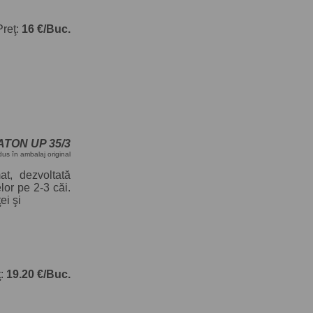
Preţ:
16 €/Buc.
ISATON UP 35/3
dus în ambalaj original
at, dezvoltată
elor pe 2-3 căi.
ei şi
ţ:
19.20 €/Buc.