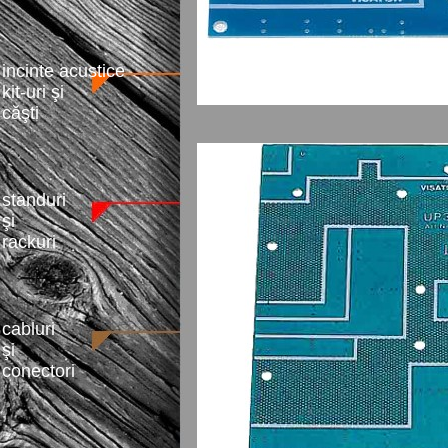
incinte acustice
kit-uri şi
căşti
standuri
şi
rackuri
cabluri
şi
conectori