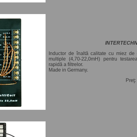
INTERTECHNIK
Inductor de înaltă calitate cu miez de o
multiple (4,70-22,0mH) pentru testare
rapidă a filtrelor.
Made in Germany.
Preţ: