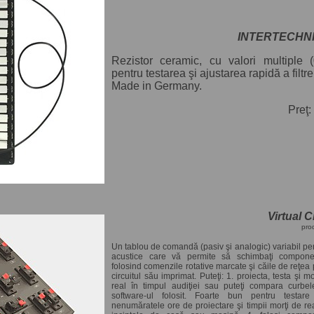
INTERTECHNIK
Rezistor ceramic, cu valori multiple 
pentru testarea şi ajustarea rapidă a filtre
Made in Germany.
Preţ:
Virtual 
pro
Un tablou de comandă (pasiv şi analogic) variabil pent
acustice care vă permite să schimbaţi compone
folosind comenzile rotative marcate şi căile de reţea
circuitul său imprimat. Puteţi: 1. proiecta, testa şi mod
real în timpul audiţiei sau puteţi compara curbe
software-ul folosit. Foarte bun pentru testar
nenumăratele ore de proiectare şi timpii morţi de rea