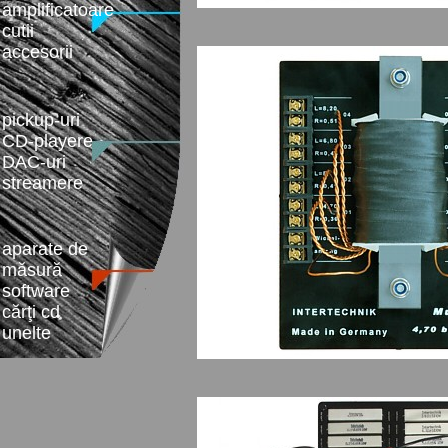
amplificatoare
cutii
accesorii
pickup-uri
CD-playere
DAC-uri
streamere
aparate de
măsură
software
cărţi cd
unelte