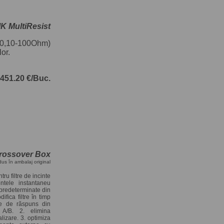
 MultiResist
(0,10-100Ohm)
lor.
451.20 €/Buc.
Crossover Box
dus în ambalaj original
ru filtre de incinte
ntele instantaneu
 predeterminate din
ifica filtre în timp
le de răspuns din
e A/B. 2. elimina
lizare. 3. optimiza