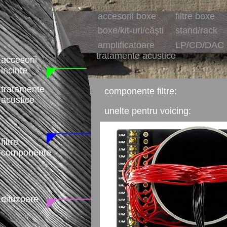
accesorii boxe
filtre boxe
boxe/kit-uri/căşti
stand/rack
amplificatoare
LP/CD/DAC
tratamente acustice
accesorii
incinte
tratamente
componente filtre:
acustice
unelte pentru voicing:
filtre
componente
difuzoare