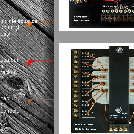
incinte acustice
kit-uri şi
căşti
standuri
şi
rackuri
cabluri
şi
conectori