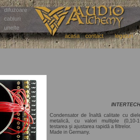
difuzoare
cabluri
unelte
acasa
contact
legaturi
INTERTECHN
Condensator de înaltă calitate cu dielec
metalică, cu valori multiple (0,10-
testarea şi ajustarea rapidă a filtrelor.
Made in Germany.