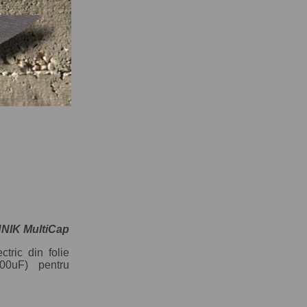
IK MultiCap
tric din folie
100uF) pentru